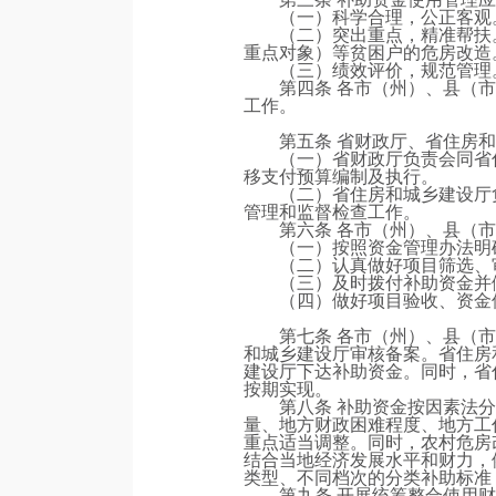
（一）科学合理，公正客观
（二）突出重点，精准帮扶
重点对象）等贫困户的危房改造
（三）绩效评价，规范管理
第四条 各市（州）、县（
工作。
第五条 省财政厅、省住房
（一）省财政厅负责会同省
移支付预算编制及执行。
（二）省住房和城乡建设厅
管理和监督检查工作。
第六条 各市（州）、县（
（一）按照资金管理办法明
（二）认真做好项目筛选、
（三）及时拨付补助资金并
（四）做好项目验收、资金
第七条 各市（州）、县（
和城乡建设厅审核备案。省住房
建设厅下达补助资金。同时，省
按期实现。
第八条 补助资金按因素法
量、地方财政困难程度、地方工
重点适当调整。同时，农村危房
结合当地经济发展水平和财力，
类型、不同档次的分类补助标准
第九条 开展统筹整合使用