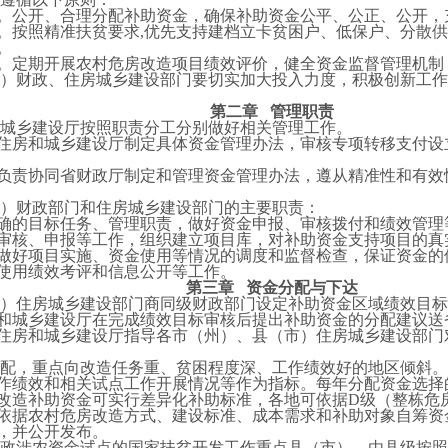
。公开、合理分配补助资金，确保补助资金公平、公正、公开，
。按照精准扶贫要求,优先支持建档立卡贫困户、低保户、分散
。
。定期开展农村危房改造项目绩效评价，健全资金监督管理机制
市）财政、住房城乡建设部门要切实加大投入力度，积极创新工
第二章 管理职责
和城乡建设厅按照职责分工分别做好相关管理工作。
住房和城乡建设厅制定具体资金管理办法，审核专项转移支付设
负责协同省财政厅制定和管理资金管理办法，遵从精准性和有效
市）财政部门和住房城乡建设部门的主要职责：
确的目标任务、管理职责，做好资金申报、审核拨付和绩效管理
审核、申报等工作，组织建立项目库，对补助资金支持项目的真
做好项目实施、资金使用等情况的调度和监督检查，保证资金的
使用绩效考评和信息公开等工作。
第三章 资金分配与下达
市）住房城乡建设部门商同级财政部门设定补助资金区域绩效目
和城乡建设厅在完成绩效目标审核后提出补助资金的分配建议送
住房和城乡建设厅指导各市（州）、县（市）住房城乡建设部门
分配，重点向改造任务重、贫困程度深、工作绩效好的地区倾斜
作绩效和相关试点工作开展情况等作为指标。每年分配资金选择
改造补助资金可实行差异化补助标准，各地可依据D级（整栋危
依据农村危房改造方式、建设标准、成本需求和补助对象自筹资
，并公开发布。
财政涉农资金试点的国家扶贫开发工作重点县（市），由县级按