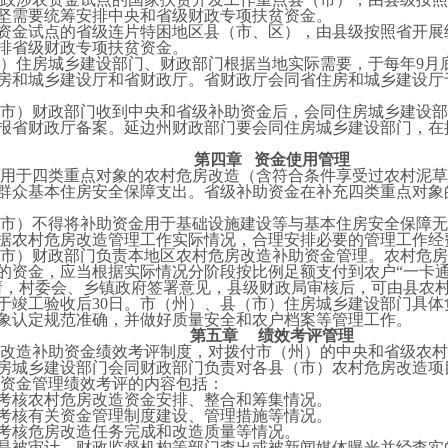
坚需要统筹安排中央和省级财政专项扶贫资金。
资金试点的省级连片特困地区县（市、区），由县级按照省开展
排省级财政专项扶贫资金。
市）住房城乡建设部门、财政部门根据当地实际需要，于每年9月
房和城乡建设厅和省财政厅。省财政厅会同省住房和城乡建设厅于
（市）财政部门收到中央和省级补助资金后，会同住房城乡建设部
报省财政厅备案。延边州财政部门要会同住房城乡建设部门，在
第四章 资金使用管理
中用于四类重点对象的农村危房改造（含符合条件享受过农村泥
群众基本住房安全保障支出。省级补助资金在补充四类重点对象
（市）不得将补助资金用于基础设施建设等与基本住房安全保障
据农村危房改造管理工作实际情况，合理安排必要的管理工作经
（市）财政部门负责本地区农村危房改造补助资金管理。农村危
的资金，应当根据实际情况分阶段按比例足额支付到农户“一卡通
请，村委会、乡镇政府签署意见，县级财政局审核后，可由县农
于竣工验收后30日。市（州）、县（市）住房城乡建设部门具
象认定规范准确，并做好质量安全和农户档案等管理工作。
第五章 绩效考评管理
房改造补助资金绩效考评制度，对拨付市（州）的中央和省级农
房城乡建设部门会同财政部门负责对各县（市）农村危房改造项
助资金管理绩效考评的内容包括：
考核农村危房改造资金安排、整合和筹集情况。
考核有关资金管理制度建设、管理措施等情况。
考核危房改造任务完成和改造质量等情况。
是被审计、财政监督机构等部门查出或被新闻媒体曝光并经查实