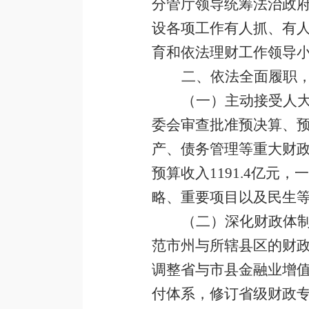
分管厅领导统筹法治政
设各项工作有人抓、有
育和依法理财工作领导
二、依法全面履职
（一）主动接受人
委会审查批准预决算、
产、债务管理等重大财
预算收入
1191.4
亿元，一
略、重要项目以及民生
（二）深化财政体
范市州与所辖县区的财
调整省与市县金融业增
付体系，
修订省级财政