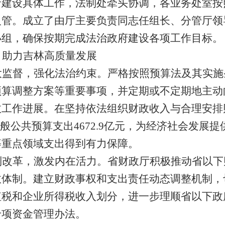
府建设具体工作，法制处牵头协调，各业务处室按
人管。成立了由厅主要负责同志任组长、分管厅领
小组，确保按期完成法治政府建设各项工作目标。
，助力吉林高质量发展
大监督，强化法治约束。
严格按照预算法及其实施
预算调整方案等重要事项，并定期或不定期地主动
政工作进展。在坚持依法组织财政收入与合理安排
般公共预算支出
4672.9
亿元，为经济社会发展提
等重点领域支出得到有力保障。
制改革，激发内在活力。
省财政厅积极推动省以下
政体制。建立财政事权和支出责任动态调整机制，
值税和企业所得税收入划分，进一步理顺省以下政
专项资金管理办法
。