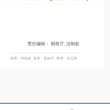
责任编辑：
财政厅_法制处
初审：仲崇波
复审：姜如竹
终审：吴玉林