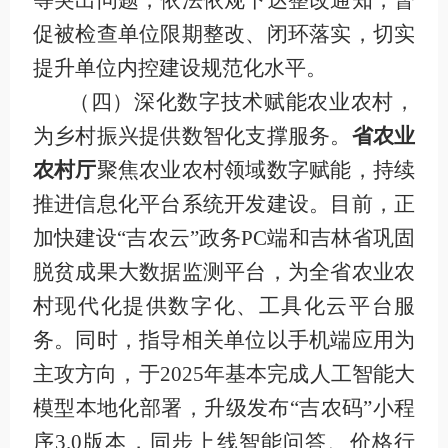
等突出问题，依法依规下达整改通知，督
促被检查单位限期整改、闭环落实，切实
提升单位内控建设规范化水平。
（四）深化数字技术赋能农业农村，
为乡村振兴提供数智化支撑服务
。
省农业
农村厅
聚焦农业农村领域数字赋能，持续
推进信息化平台系统开发建设。目前，正
加快建设
“吉农云”政务
PC
端和吉林省巩固
脱贫成果大数据监测平台，为全省农业农
村现代化提供数字化、工具化云平台服
务。同时，指导相关单位以手机端应用为
主攻方向，于
2025
年基本完成人工智能大
模型本地化部署，升级发布“吉农码”小程
序
3.0
版本，同步上线智能问答、价格行