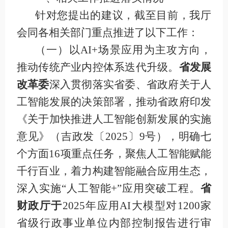
针对您提出的建议，截至目前，我厅
会同各
相关部门
重点推进了以下工作：
（一）以
AI+场景应用为主攻方向，
推动传统产业内控体系迭代升级
。
省发展
改革委
深入贯彻落实省委、省政府关于人
工智能发展的决策部署，推动省政府印发
《关于加快推进人工智能创新发展的实施
意见》（吉政发〔
2025
〕
9
号），明确七
个方面
16
项重点任务，聚焦人工智能赋能
千行百业，着力构建智能融合应用生态，
深入实施“人工智能
+
”应用突破工程。
省
财政厅
于
202
5
年
应用
AI
大模型
对
1200
家
省级行政事业单位内部控制报告
进行
审