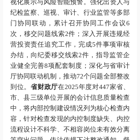
视化展示与风险智能预警。强化出资人与
纪检监察、巡视、审计、行业监管等多部
门协同联动，累计召开协同工作会议
6
次，移交问题线索
2
件；深入开展违规经
营投资责任追究工作，完成
5
件事项审核
办结，向纪委移交线索
2
件，指导监管企
业健全完善
8
项配套制度；深化与省审计
厅协同联动机制，推动
72
个问题全部整改
到位。
省财政厅
在
2025
年度对
447
家省、
市、县三级单位开展的会计信息质量检查
中，将内部控制建设情况列为核心检查内
容，针对检查发现的内控制度缺失、内控
流程设计不科学、不相容岗位未有效分离