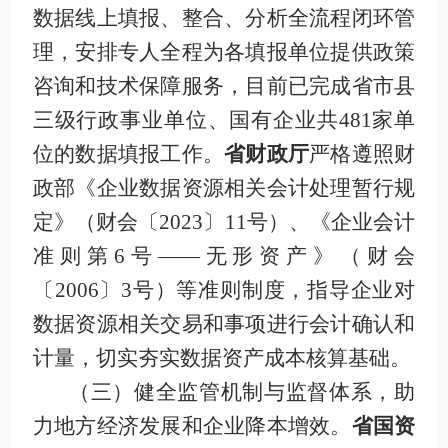
数据线上填报、整合、分析全流程闭环管
理，安排专人全程为各填报单位提供政策
咨询和技术保障服务，目前已完成省市县
三级行政事业单位、国有企业共
481
家单
位的数据填报工作。
省财政厅
严格遵照财
政部《企业数据资源相关会计处理暂行规
定》（财会〔
2023
〕
11
号）、《企业会计
准则第
6
号——无形资产》（财会
〔
2006
〕
3
号）等
准则
制度，指导企业
对
数据资源相关交易和事项进行会计确认和
计量，
切实夯实数据资产成本核算基础。
（三）健全监管机制与监督体系，助
力地方经济发展和企业降本增效
。
省国资