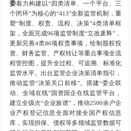
委
着力构建以
“四类清单、一个平台、三
个闭环”为核心的“
413
”全新监管机制，重
塑“制度、权责、流程、决策”
4
类清单框
架，全面完成
96
项监管制度“立改废释”，
更新完善
4
类
86
项权责事项，绘制股权投
资、财务监管、产权转让等重点事项全流
程管控图，提升全过程、可追溯、标准化
监管水平。出台监管企业决策清单指引，
推动监管“决策关口前移”。搭建“委企联
动、全域在线”国资国企在线监管平台，
建立全级次“企业族谱”，推动
2500
余户企
业产权登记信息全面对接全国产权信息
库，实现担保、债权等多领域监管数据可