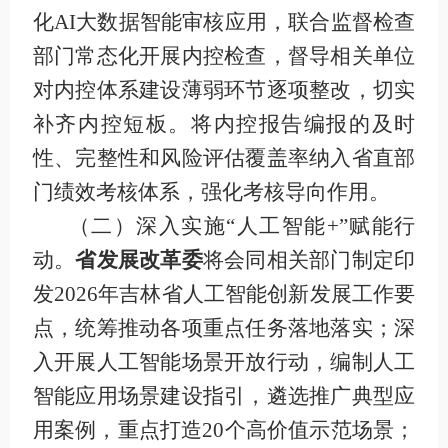
化
AI
大数据智能审核应用，联合监督检查
部门常态化开展内控检查，督导相关单位
对
内控体系建设薄弱环节逐项整改
，
切实
补齐内控短板。将内控
报告编报
的及时
性、完整性和
风险评估覆盖率
纳入省直部
门绩效考核体系，强化考核导向作用
。
（二）深入实施
“人工智能+”赋能行
动
。
省发展改革委
将会同相关部门制定印
发
2026
年吉林省人工智能创新发展工作要
点，统筹推动各项重点任务落地落实；深
入开展人工智能场景开放行动，编制人工
智能应用场景建设指引，遴选推广典型应
用案例，重点打造
20
个高价值示范场景；