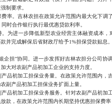
做强制要求。
保费率
。
吉林农担
在政策允许范围内最大化下调
，同时合作银行执行最优惠贷款利率。
持。
为进一步降低新型农业经营主体融资成本，
还款并完成解保后
省财政
厅
给予
1%
担保贷款贴息
银
企
担
”协同
。
进一步发挥好
吉林农担
分公司
协
，
加大对
农副产品初加工企业
的
支持力度
。
副产品初加工
担保
业务量。
在政策允许范围内，
动
农副产品初加工担保
业务扩面上量。
副产品初加工
担保
业务服务。
针对
农副产品初加
先放款，
在政策允许范围
内长期坚持优惠担保费率