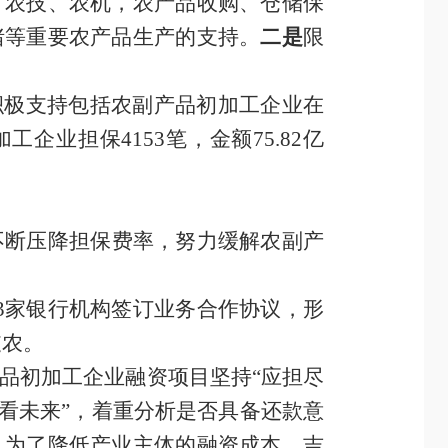
、农技、农机，农产品收购、仓储保
猪等重要农产品生产的支持。
二是
限
积极支持包括农副产品初加工企业在
加工企业担保
4153
笔，金额
75.82
亿
不断压降担保费率，努力缓解农副产
3
家银行
机构
签订业务合作协议，形
支农。
品初加工企业
融资项目坚持
“应担尽
看未来
”，着重分析是否具备还款意
，为了降低产业主体的融资成本，吉