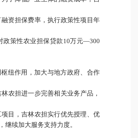
了融资担保费率，执行政策性项目年
对政策性农业担保贷款
10
万元—
300
。
调枢纽作用，加大与
地方政府、
合作
吉林农担
进一步完善相关业务产品
，
工项目，
吉林农担
实行优先授理、优
，继续加大服务支持力度。