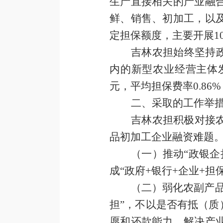
生产直接相关的产业融
鲜、销售、初加工，以
定担保额度，主要开展
1
吉林农担始终坚持
内的新型农业经营主体
元，平均担保费率
0.86%
二、采取的工作举
吉林农担积极对接
品初加工企业融资难题
（一）
推动
“
政银
企
成
“政府
+
银行
+
企业
+
担
（二）
弱化农副产
担”，不以是否有抵（质
愿和还款能力，解决产