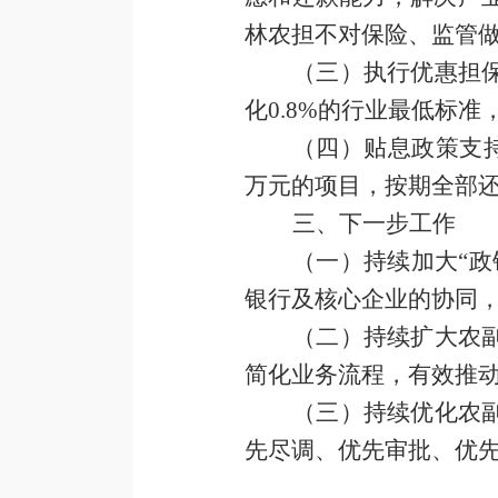
林农担不对保险、监管
（三）
执行优惠担
化
0.8%
的行业最低标准
（四）贴息政策支
万元的项目，按期全部
三、下一步工作
（一）
持续
加大
“政
银行
及核心企业
的协同
（
二
）持续
扩大农
简化业务流程
，有效推
（三）持续优化农
先尽调、优先审批、优