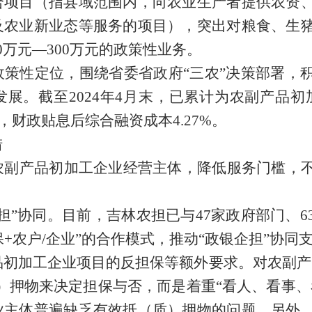
合项目（指县域范围内，向农业生产者提供农资
及农业新业态等服务的项目），突出对粮食、生
0
万元—
300
万元的政策性业务。
政策性定位，围绕省委省政府
“三农”决策部署，
发展。截至
2024
年
4
月末，已累计为农副产品初
，财政贴息后综合融资成本
4.27%
。
措
农副产品初加工企业经营主体，降低服务门槛，
。
担
”
协同
。
目前
，
吉林农担
已与
47
家政府
部门
、
6
保
+
农户
/
企业
”的合作模式，推动
“
政银
企
担
”
协同
品初加工企业项目的反担保等额外要求。
对
农副产
）押物来决定担保与否，而是着重“看人、看事
、
业主体普遍缺乏有效抵（质）押物的问题。另外