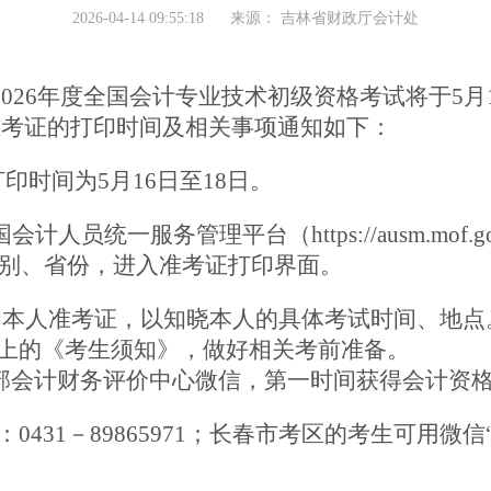
2026-04-14 09:55:18
来源：
吉林省财政厅会计处
202
6
年度全国会计专业技术初级资格考试将于
5
月
准考证的打印时间及相关事项通知如下：
打印时间为
5
月
16
日至
18
日。
国会计人员统一服务管理平台（
https://ausm.mof.g
级别、省份
，进入
准考证打印界面。
印本人准考证，以知晓本人的具体考试时间、地点
上的《考生须知》，做好相关考前准备。
部会计财务评价中
心
微信，
第一时间获得会计资
：
0431
－
89865971
；长春市考区的考生可用微信“