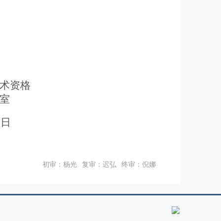
术资格
室
5
日
初审：杨光
复审：迟弘
终审：倪娜