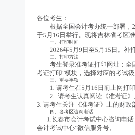
各位考生：
根据全国会计考办统一部署，
于
5
月
1
6
日
举行
。现将吉林省考区
一、打印时间
202
6
年
5
月
9
日至
5
月
15
日。补
二、打印方法
考生登录准考证打印网址：全
考证打印”模块，选择对应的考试
三、
重要
事项
1.
请考生在
5
月
16
日前上网打
2.
请
考生认真阅读《准考证》
3.
请考生关注
《准考证
》上的
财政
四
、各考区
咨询
电话
1.
长春市会计考试中心咨询电话
会计考试中心”微信服务号。