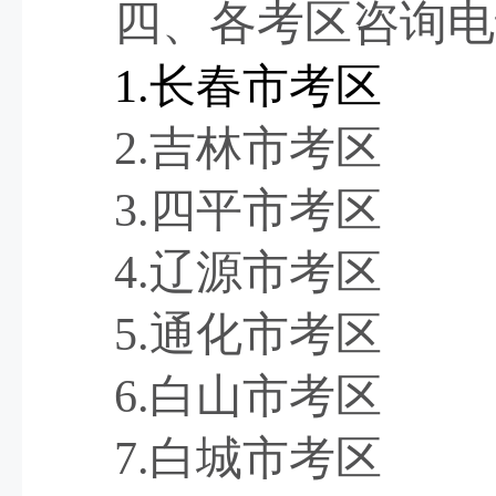
四
、各考区
咨询
电
1.
长春市
考区
2.
吉林市
考区
3.
四平市
考区
4.
辽源市
考区
5.
通化市
考区
6.
白山市
考区
7.
白城市
考区