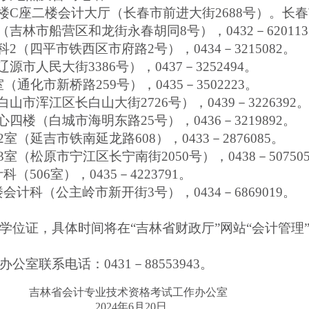
二楼会计大厅（长春市前进大街2688号）。长春市会计考
市船营区和龙街永春胡同8号），0432－620113
四平市铁西区市府路2号），0434－3215082。
民大街3386号），0437－3252494。
化市新桥路259号），0435－3502223。
浑江区长白山大街2726号），0439－3226392
（白城市海明东路25号），0436－3219892。
延吉市铁南延龙路608），0433－2876085。
松原市宁江区长宁南街2050号），0438－507505
06室），0435－4223791。
科（公主岭市新开街3号），0434－6869019。
证，具体时间将在“吉林省财政厅”网站“会计管理
联系电话：0431－88553943。
术资格考试工作办公室
6月20日