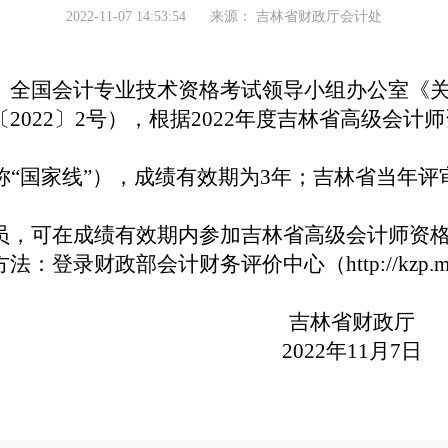
2022-11-07 14:53:54
来源：
吉林省财政厅会计处
全国会计专业技术资格考试领导小组办公室《
〔
20
22
〕
2
号
）
，
根据
2022
年度吉林省高级会计师
称
“国家线”）
，
成绩有效期为
3
年；
吉林省当年评
员，可在
成绩有效期
内参加
吉林省
高级会计师资
方法：登录财政部会计财务评价中心（
http://kzp.
吉林省财政厅
2022
年
11
月
7
日