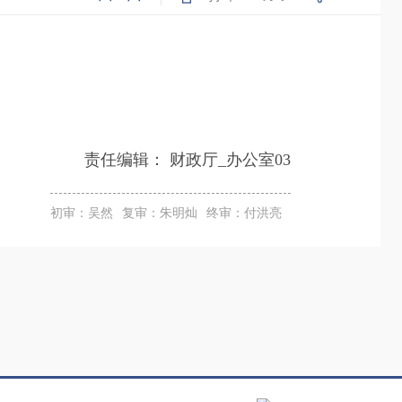
责任编辑：
财政厅_办公室03
初审：吴然
复审：朱明灿
终审：付洪亮